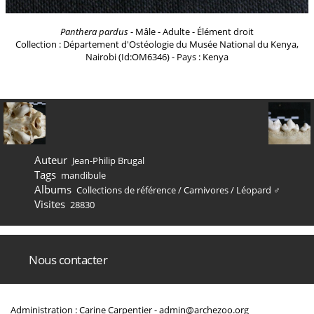
Panthera pardus
- Mâle - Adulte - Élément droit
Collection : Département d'Ostéologie du Musée National du Kenya,
Nairobi (Id:OM6346) - Pays : Kenya
Auteur
Jean-Philip Brugal
Tags
mandibule
Albums
Collections de référence
/
Carnivores
/
Léopard ♂
Visites
28830
Nous contacter
Administration : Carine Carpentier -
admin@archezoo.org