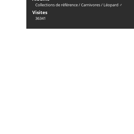
Collections de référence
/
Carnivores
/
Léopard ♂
Visites
36341