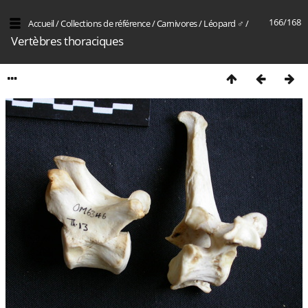
166/168
Accueil
/
Collections de référence
/
Carnivores
/
Léopard ♂
/
Vertèbres thoraciques