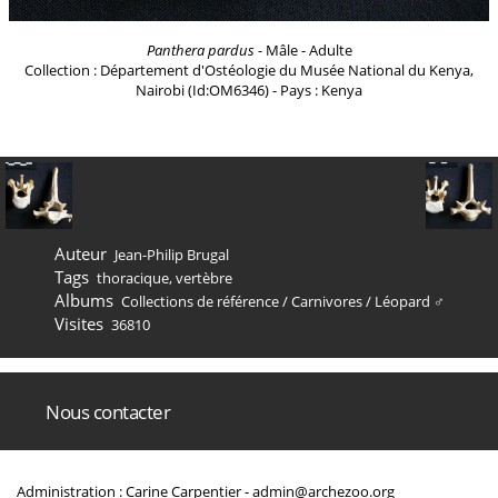
Panthera pardus
- Mâle - Adulte
Collection : Département d'Ostéologie du Musée National du Kenya,
Nairobi (Id:OM6346) - Pays : Kenya
Auteur
Jean-Philip Brugal
Tags
thoracique
,
vertèbre
Albums
Collections de référence
/
Carnivores
/
Léopard ♂
Visites
36810
Nous contacter
Administration : Carine Carpentier -
admin@archezoo.org