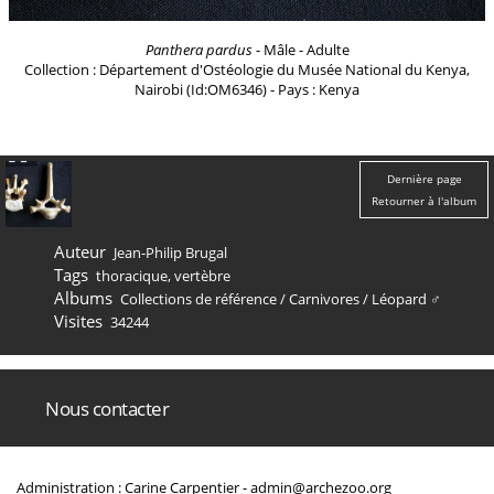
Panthera pardus
- Mâle - Adulte
Collection : Département d'Ostéologie du Musée National du Kenya,
Nairobi (Id:OM6346) - Pays : Kenya
Dernière page
Retourner à l'album
Auteur
Jean-Philip Brugal
Tags
thoracique
,
vertèbre
Albums
Collections de référence
/
Carnivores
/
Léopard ♂
Visites
34244
Nous contacter
Administration : Carine Carpentier -
admin@archezoo.org