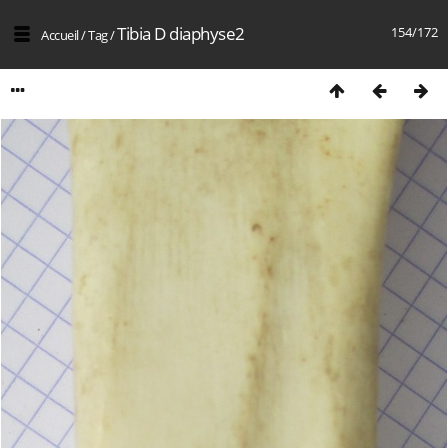
Tibia D diaphyse2
154/172
Accueil
/
Tag
/