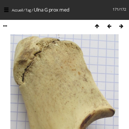
Ulna G prox med
171/172
Accueil
/
Tag
/