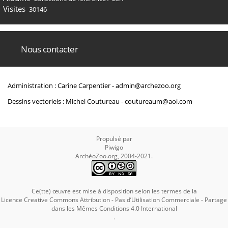
Visites
30146
Nous contacter
Administration : Carine Carpentier -
admin@archezoo.org
Dessins vectoriels : Michel Coutureau -
coutureaum@aol.com
Propulsé par
Piwigo
ArchéoZoo.org, 2004-2021.
Ce(tte) œuvre est mise à disposition selon les termes de la
Licence Creative Commons Attribution - Pas d’Utilisation Commerciale - Partage
dans les Mêmes Conditions 4.0 International
.