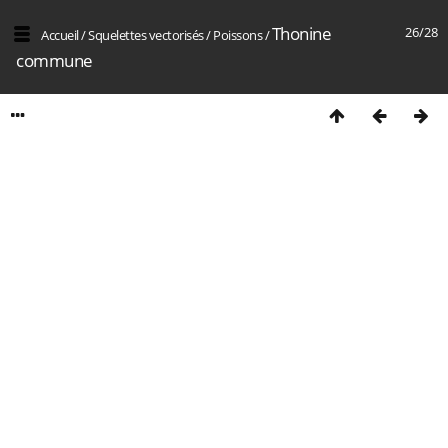
Thonine
26/28
Accueil
/
Squelettes vectorisés
/
Poissons
/
commune