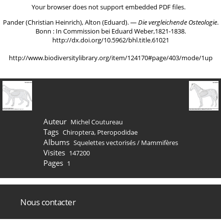
Your browser does not support embedded PDF files.
Pander (Christian Heinrich), Alton (Eduard). ―
Die vergleichende Osteologie
.
Bonn : In Commission bei Eduard Weber,1821-1838.
http://dx.doi.org/10.5962/bhl.title.61021
http://www.biodiversitylibrary.org/item/124170#page/403/mode/1up
Auteur
Michel Coutureau
Tags
Chiroptera
,
Pteropodidae
Albums
Squelettes vectorisés
/
Mammifères
Visites
147200
Pages
1
Nous contacter