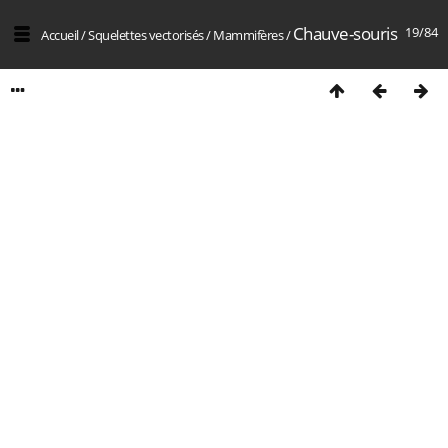
Chauve-souris
19/84
Accueil
/
Squelettes vectorisés
/
Mammifères
/