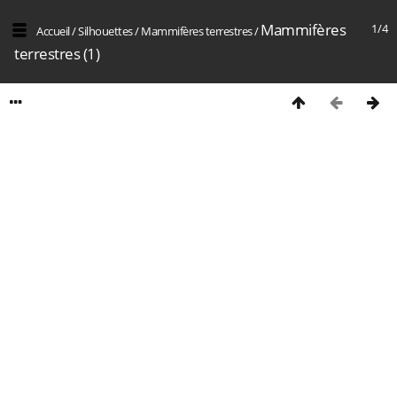
Mammifères
1/4
Accueil
/
Silhouettes
/
Mammifères terrestres
/
terrestres (1)