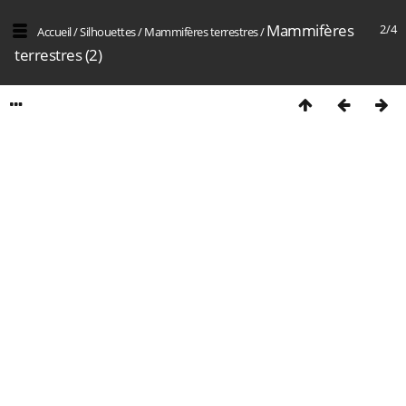
Mammifères
2/4
Accueil
/
Silhouettes
/
Mammifères terrestres
/
terrestres (2)