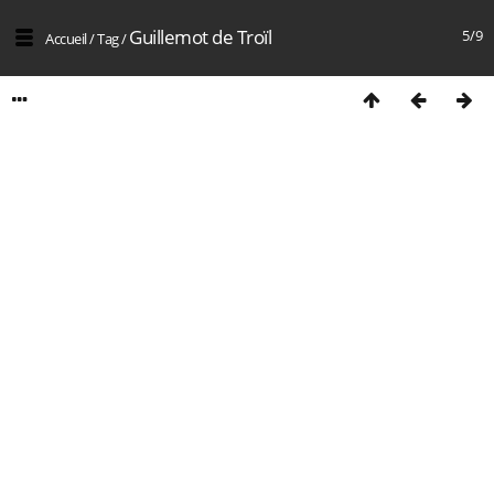
Guillemot de Troïl
5/9
Accueil
/
Tag
/