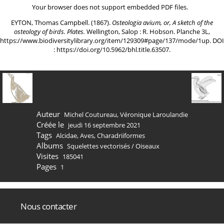
Your browser does not support embedded PDF files.
EYTON, Thomas Campbell. (1867).
Osteologia avium, or, A sketch of the
osteology of birds. Plates.
Wellington, Salop : R. Hobson. Planche 3L,
https://www.biodiversitylibrary.org/item/129309#page/137/mode/1up
. DOI
:
https://doi.org/10.5962/bhl.title.63507
.
Auteur
Michel Coutureau, Véronique Laroulandie
Créée le
jeudi 16 septembre 2021
Tags
Alcidae
,
Aves
,
Charadriiformes
Albums
Squelettes vectorisés
/
Oiseaux
Visites
185041
Pages
1
Nous contacter