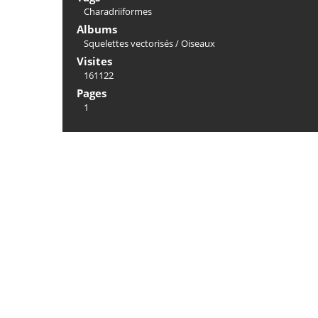
Charadriiformes
Albums
Squelettes vectorisés
/
Oiseaux
Visites
161122
Pages
1