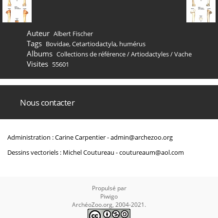
Auteur
Albert Fischer
Tags
Bovidae
,
Cetartiodactyla
,
humérus
Albums
Collections de référence
/
Artiodactyles
/
Vache
Visites
55601
Nous contacter
Administration : Carine Carpentier -
admin@archezoo.org
Dessins vectoriels : Michel Coutureau -
coutureaum@aol.com
Propulsé par
Piwigo
ArchéoZoo.org, 2004-2021.