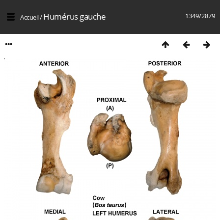
Humérus gauche
1349/2879
Accueil
/