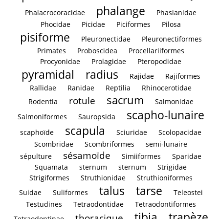
phalange
Phalacrocoracidae
Phasianidae
Phocidae
Picidae
Piciformes
Pilosa
pisiforme
Pleuronectidae
Pleuronectiformes
Primates
Proboscidea
Procellariiformes
Procyonidae
Prolagidae
Pteropodidae
pyramidal
radius
Rajidae
Rajiformes
Rallidae
Ranidae
Reptilia
Rhinocerotidae
sacrum
rotule
Rodentia
Salmonidae
scapho-lunaire
Salmoniformes
Sauropsida
scapula
scaphoïde
Sciuridae
Scolopacidae
Scombridae
Scombriformes
semi-lunaire
sésamoïde
sépulture
Simiiformes
Sparidae
Squamata
sternum
sternum
Strigidae
Strigiformes
Struthionidae
Struthioniformes
talus
tarse
Suidae
Suliformes
Teleostei
Testudines
Tetraodontidae
Tetraodontiformes
tibia
trapèze
thoracique
Tetraodontinae