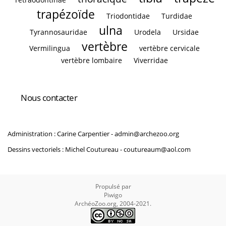
trapézoïde
Triodontidae
Turdidae
ulna
Tyrannosauridae
Urodela
Ursidae
vertèbre
Vermilingua
vertèbre cervicale
vertèbre lombaire
Viverridae
Nous contacter
Administration : Carine Carpentier -
admin@archezoo.org
Dessins vectoriels : Michel Coutureau -
coutureaum@aol.com
Propulsé par
Piwigo
ArchéoZoo.org, 2004-2021.