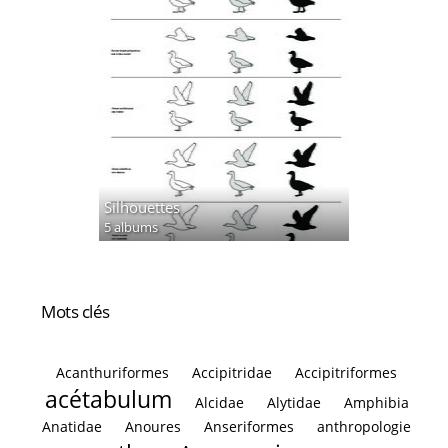
Silhouettes
5 albums
Mots clés
Acanthuriformes
Accipitridae
Accipitriformes
acétabulum
Alcidae
Alytidae
Amphibia
Anatidae
Anoures
Anseriformes
anthropologie