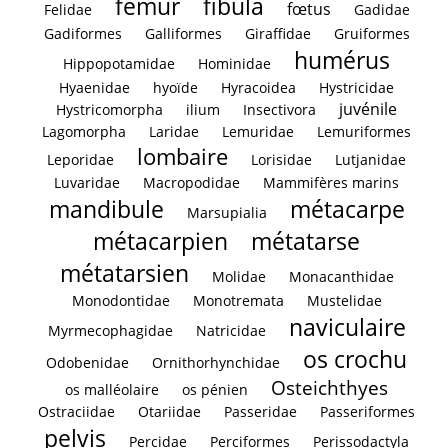
fémur
fibula
fœtus
Felidae
Gadidae
Gadiformes
Galliformes
Giraffidae
Gruiformes
humérus
Hippopotamidae
Hominidae
Hyaenidae
hyoïde
Hyracoidea
Hystricidae
juvénile
Hystricomorpha
ilium
Insectivora
Lagomorpha
Laridae
Lemuridae
Lemuriformes
lombaire
Leporidae
Lorisidae
Lutjanidae
Luvaridae
Macropodidae
Mammifères marins
mandibule
métacarpe
Marsupialia
métacarpien
métatarse
métatarsien
Molidae
Monacanthidae
Monodontidae
Monotremata
Mustelidae
naviculaire
Myrmecophagidae
Natricidae
os crochu
Odobenidae
Ornithorhynchidae
Osteichthyes
os malléolaire
os pénien
Ostraciidae
Otariidae
Passeridae
Passeriformes
pelvis
Percidae
Perciformes
Perissodactyla