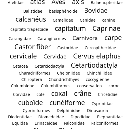
atlas
axis
Aves
Atelidae
Balaenopteridae
Bovidae
Balistidae
basisphénoïde
calcanéus
Camelidae
Canidae
canine
capitatum
Caprinae
capitato-trapézoïde
carpe
Carnivora
Carangidae
Carangiformes
Castor fiber
Castoridae
Cercopithecidae
cervicale
Cervus elaphus
Cervidae
Cetartiodactyla
Cetacea
Cetarciodactyla
Charadriiformes
Cheloniidae
Chinchillidae
Chiroptera
Chondrichthyes
coccygienne
Columbidae
Columbiformes
conservation
corne
coxal
crâne
Corvidae
côte
Cricetidae
cuboïde
cunéiforme
Cyprinidae
Cypriniformes
Delphinidae
Dinosauria
Diodontidae
Diomedeidae
Dipodidae
Elephantidae
Equidae
Erinaceidae
Falconidae
Falconiformes