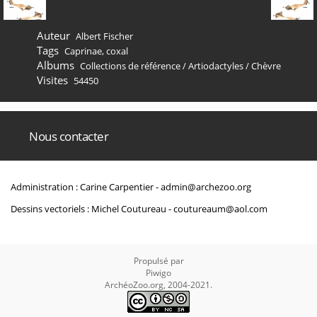
Auteur
Albert Fischer
Tags
Caprinae
,
coxal
Albums
Collections de référence
/
Artiodactyles
/
Chèvre
Visites
54450
Nous contacter
Administration : Carine Carpentier -
admin@archezoo.org
Dessins vectoriels : Michel Coutureau -
coutureaum@aol.com
Propulsé par
Piwigo
ArchéoZoo.org, 2004-2021.