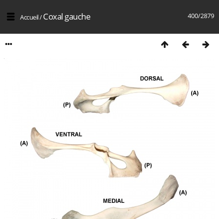
Coxal gauche
400/2879
Accueil
/