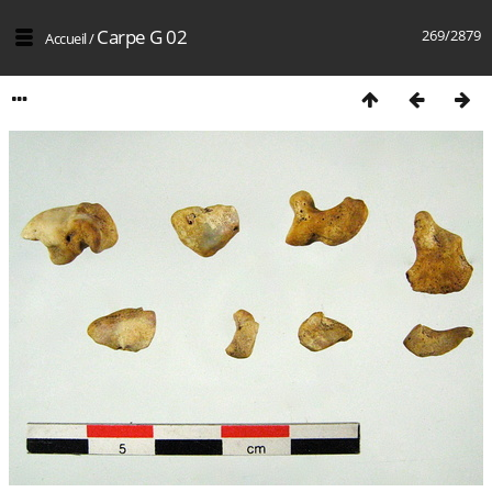
Carpe G 02
269/2879
Accueil
/