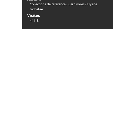
Collections de référence
/
Carnivores
/
Hyène
tachetée
Visites
44118