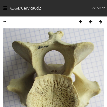
Cerv caud2
291/2879
Accueil
/