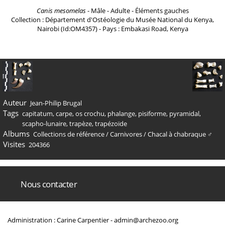
Canis mesomelas
- Mâle - Adulte - Éléments gauches
Collection : Département d'Ostéologie du Musée National du Kenya,
Nairobi (Id:OM4357) - Pays : Embakasi Road, Kenya
Auteur
Jean-Philip Brugal
Tags
capitatum
,
carpe
,
os crochu
,
phalange
,
pisiforme
,
pyramidal
,
scapho-lunaire
,
trapèze
,
trapézoïde
Albums
Collections de référence
/
Carnivores
/
Chacal à chabraque ♂
Visites
204366
Nous contacter
Administration : Carine Carpentier -
admin@archezoo.org