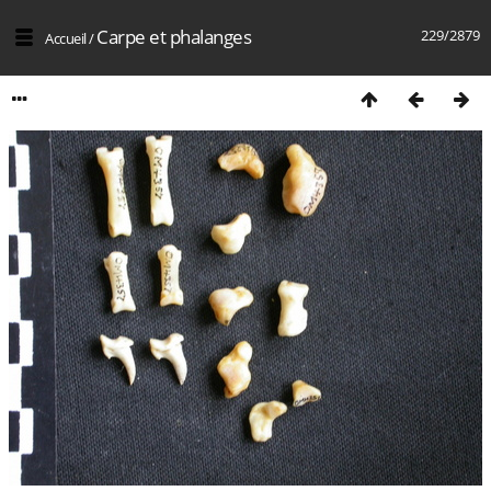
Carpe et phalanges
229/2879
Accueil
/