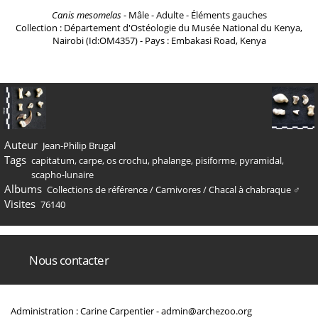
Canis mesomelas
- Mâle - Adulte - Éléments gauches
Collection : Département d'Ostéologie du Musée National du Kenya,
Nairobi (Id:OM4357) - Pays : Embakasi Road, Kenya
Auteur
Jean-Philip Brugal
Tags
capitatum
,
carpe
,
os crochu
,
phalange
,
pisiforme
,
pyramidal
,
scapho-lunaire
Albums
Collections de référence
/
Carnivores
/
Chacal à chabraque ♂
Visites
76140
Nous contacter
Administration : Carine Carpentier -
admin@archezoo.org