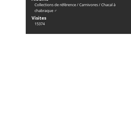
Collections de référence
/
Carnivores
/
Chacal à
chabraque ♂
Visites
15374