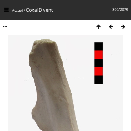
Coxal D vent
396/2879
Accueil
/