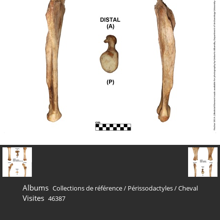
Albums
Collections de référence
/
Périssodactyles
/
Cheval
Visites
46387