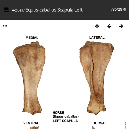
Equus-caballus Scapula Left
786/2879
Accueil
/