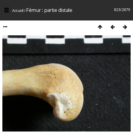
Fémur : partie distale
823/2879
Accueil
/