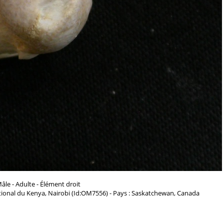
âle - Adulte - Élément droit
ional du Kenya, Nairobi (Id:OM7556) - Pays : Saskatchewan, Canada