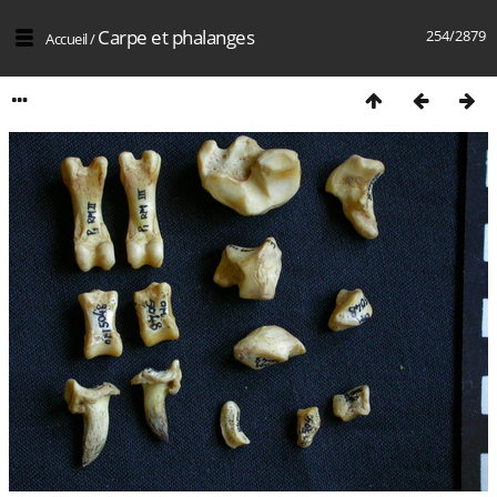
Carpe et phalanges
254/2879
Accueil
/