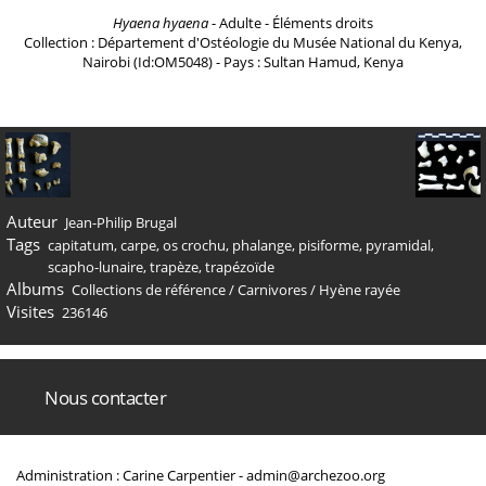
Hyaena hyaena
- Adulte - Éléments droits
Collection : Département d'Ostéologie du Musée National du Kenya,
Nairobi (Id:OM5048) - Pays : Sultan Hamud, Kenya
Auteur
Jean-Philip Brugal
Tags
capitatum
,
carpe
,
os crochu
,
phalange
,
pisiforme
,
pyramidal
,
scapho-lunaire
,
trapèze
,
trapézoïde
Albums
Collections de référence
/
Carnivores
/
Hyène rayée
Visites
236146
Nous contacter
Administration : Carine Carpentier -
admin@archezoo.org