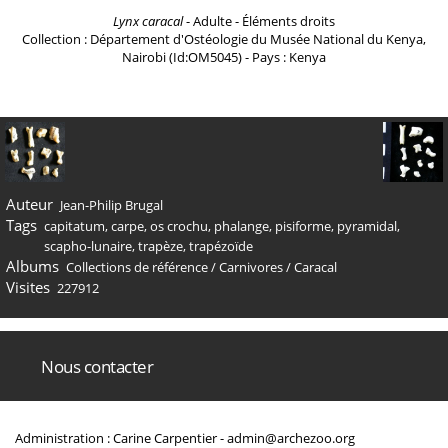
Lynx caracal
- Adulte - Éléments droits
Collection : Département d'Ostéologie du Musée National du Kenya,
Nairobi (Id:OM5045) - Pays : Kenya
Auteur
Jean-Philip Brugal
Tags
capitatum
,
carpe
,
os crochu
,
phalange
,
pisiforme
,
pyramidal
,
scapho-lunaire
,
trapèze
,
trapézoïde
Albums
Collections de référence
/
Carnivores
/
Caracal
Visites
227912
Nous contacter
Administration : Carine Carpentier -
admin@archezoo.org