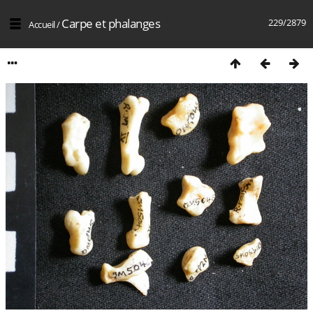
Carpe et phalanges
229/2879
Accueil
/