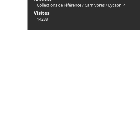
Collections de référence
/
Carnivores
/
Lycaon ♂
Visites
14288