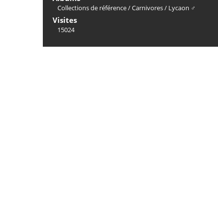
Collections de référence
/
Carnivores
/
Lycaon ♂
Visites
15024