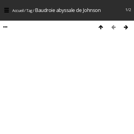
Baudroie abyssale de Johnson
1/2
Accueil
/
Tag
/