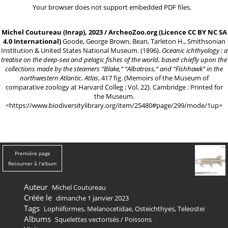
Your browser does not support embedded PDF files.
Michel Coutureau (Inrap), 2023 / ArcheoZoo.org (Licence CC BY NC SA
4.0 International)
Goode, George Brown, Bean, Tarleton H., Smithsonian
Institution & United States National Museum. (1896).
Oceanic ichthyology : a
treatise on the deep-sea and pelagic fishes of the world, based chiefly upon the
collections made by the steamers “Blake,” “Albatross,” and “Fishhawk” in the
northwestern Atlantic. Atlas
, 417 fig. (Memoirs of the Museum of
comparative zoology at Harvard Colleg ; Vol. 22). Cambridge : Printed for
the Museum.
<
https://www.biodiversitylibrary.org/item/25480#page/299/mode/1up
>
Première page
Retourner à l'album
Auteur
Michel Coutureau
Créée le
dimanche 1 janvier 2023
Tags
Lophiiformes
,
Melanocetidae
,
Osteichthyes
,
Teleostei
Albums
Squelettes vectorisés
/
Poissons