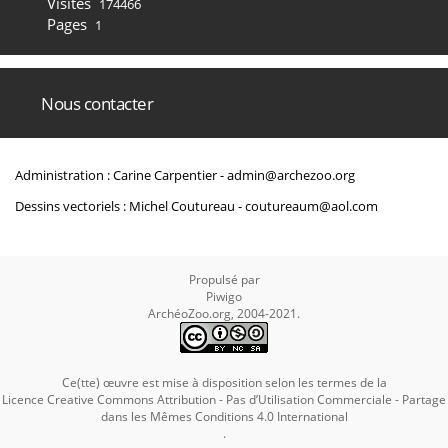
Visites
174466
Pages
1
Nous contacter
Administration : Carine Carpentier -
admin@archezoo.org
Dessins vectoriels : Michel Coutureau -
coutureaum@aol.com
Propulsé par
Piwigo
ArchéoZoo.org, 2004-2021.
Ce(tte) œuvre est mise à disposition selon les termes de la
Licence Creative Commons Attribution - Pas d’Utilisation Commerciale - Partage
dans les Mêmes Conditions 4.0 International
.