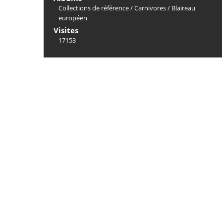
Collections de référence
/
Carnivores
/
Blaireau
européen
Visites
17153