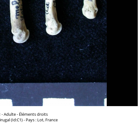
s
- Adulte - Éléments droits
 Brugal (Id:C1) - Pays : Lot, France