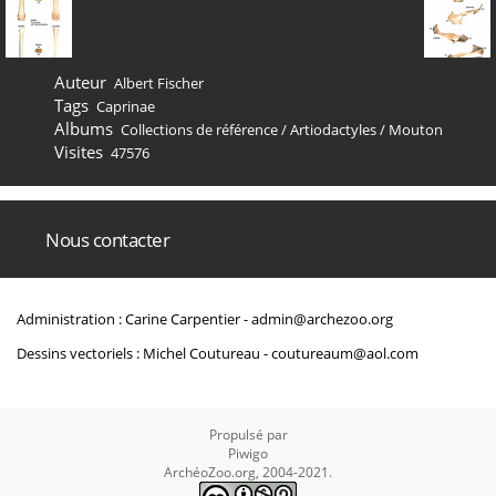
Auteur
Albert Fischer
Tags
Caprinae
Albums
Collections de référence
/
Artiodactyles
/
Mouton
Visites
47576
Nous contacter
Administration : Carine Carpentier -
admin@archezoo.org
Dessins vectoriels : Michel Coutureau -
coutureaum@aol.com
Propulsé par
Piwigo
ArchéoZoo.org, 2004-2021.