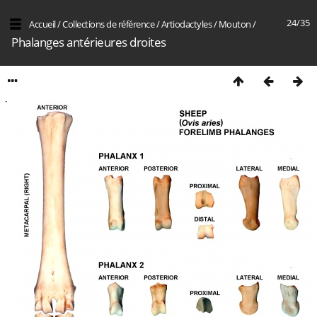
24/35
Accueil
/
Collections de référence
/
Artiodactyles
/
Mouton
/
Phalanges antérieures droites