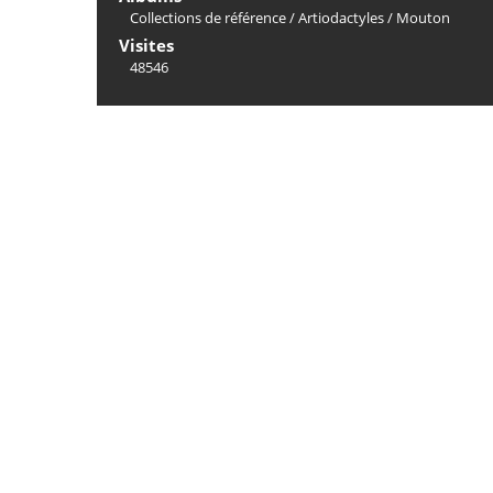
Collections de référence
/
Artiodactyles
/
Mouton
Visites
48546