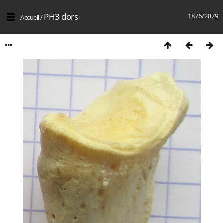
PH3 dors
1876/2879
Accueil
/