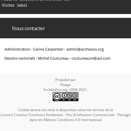
Visites
34843
Nous contacter
Administration : Carine Carpentier -
admin@archezoo.org
Dessins vectoriels : Michel Coutureau -
coutureaum@aol.com
Propulsé par
Piwigo
ArchéoZoo.org, 2004-2021.
Ce(tte) œuvre est mise à disposition selon les termes de la
Licence Creative Commons Attribution - Pas d’Utilisation Commerciale - Partage
dans les Mêmes Conditions 4.0 International
.