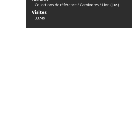
Collections de référence
/
Carnivores
/
Lion (juv.)
Visites
33749