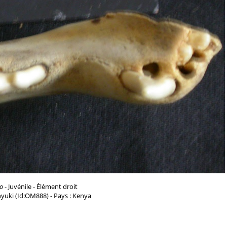
eo
- Juvénile - Élément droit
nyuki (Id:OM888) - Pays : Kenya