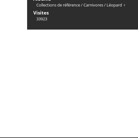
Collections de référence
/
Carnivores
/
Léopard ♀
Visites
33923