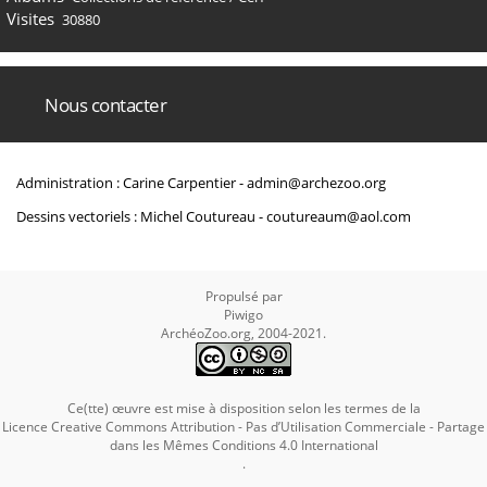
Visites
30880
Nous contacter
Administration : Carine Carpentier -
admin@archezoo.org
Dessins vectoriels : Michel Coutureau -
coutureaum@aol.com
Propulsé par
Piwigo
ArchéoZoo.org, 2004-2021.
Ce(tte) œuvre est mise à disposition selon les termes de la
Licence Creative Commons Attribution - Pas d’Utilisation Commerciale - Partage
dans les Mêmes Conditions 4.0 International
.