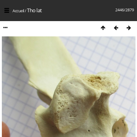
Tho lat
2446/2879
Accueil
/