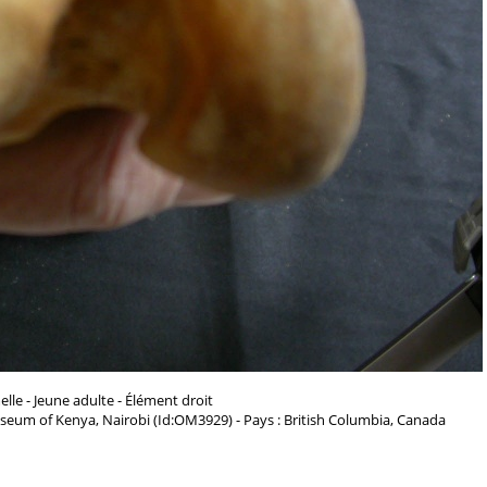
lle - Jeune adulte - Élément droit
seum of Kenya, Nairobi (Id:OM3929) - Pays : British Columbia, Canada