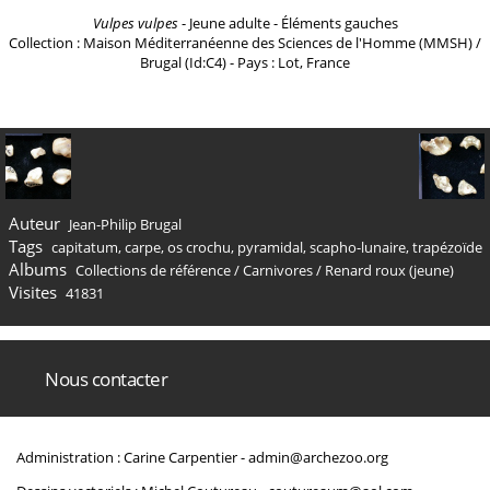
Vulpes vulpes
- Jeune adulte - Éléments gauches
Collection : Maison Méditerranéenne des Sciences de l'Homme (MMSH) /
Brugal (Id:C4) - Pays : Lot, France
Auteur
Jean-Philip Brugal
Tags
capitatum
,
carpe
,
os crochu
,
pyramidal
,
scapho-lunaire
,
trapézoïde
Albums
Collections de référence
/
Carnivores
/
Renard roux (jeune)
Visites
41831
Nous contacter
Administration : Carine Carpentier -
admin@archezoo.org