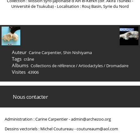
Collection : Mission syro-japonaise d'Ain el-Kerkh (dir. Akira Tsuneki -
Université de Tsukuba) - Localisation : Rouj Basin, Syrie du Nord
Auteur
Carine Carpentier, Shin Nishiyama
Tags
crâne
Albums
Collections de référence
/
Artiodactyles
/
Dromadaire
Visites
43906
Nous contacter
Administration : Carine Carpentier -
admin@archezoo.org
Dessins vectoriels : Michel Coutureau -
coutureaum@aol.com