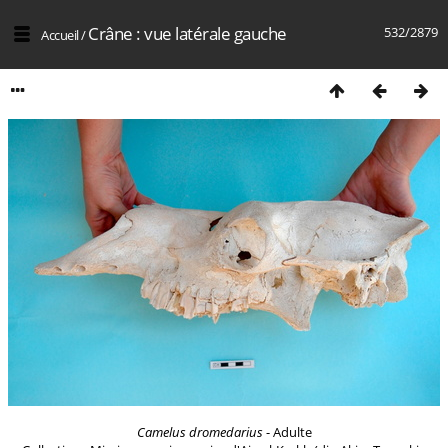
Crâne : vue latérale gauche
532/2879
Accueil
/
Camelus dromedarius
- Adulte