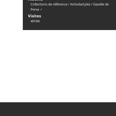
Collections de référence
/
Artiodactyles
/
Gazelle de
Perse ♂
Visites
40166