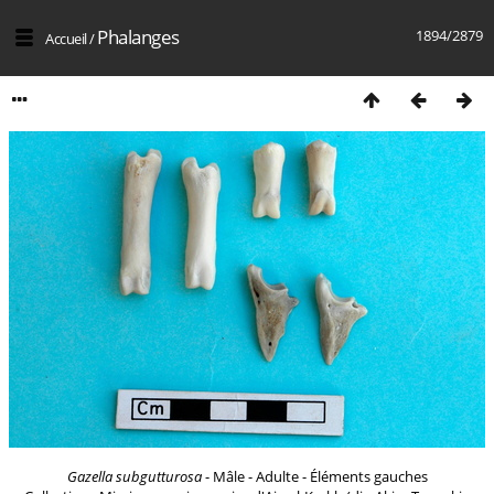
Phalanges
1894/2879
Accueil
/
Gazella subgutturosa
- Mâle - Adulte - Éléments gauches