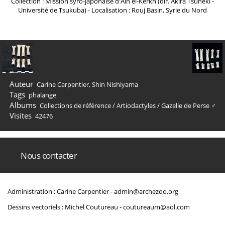
Collection : Mission syro-japonaise d'Ain el-Kerkh (dir. Akira Tsuneki -
Université de Tsukuba) - Localisation : Rouj Basin, Syrie du Nord
Auteur
Carine Carpentier, Shin Nishiyama
Tags
phalange
Albums
Collections de référence
/
Artiodactyles
/
Gazelle de Perse ♂
Visites
42476
Nous contacter
Administration : Carine Carpentier -
admin@archezoo.org
Dessins vectoriels : Michel Coutureau -
coutureaum@aol.com