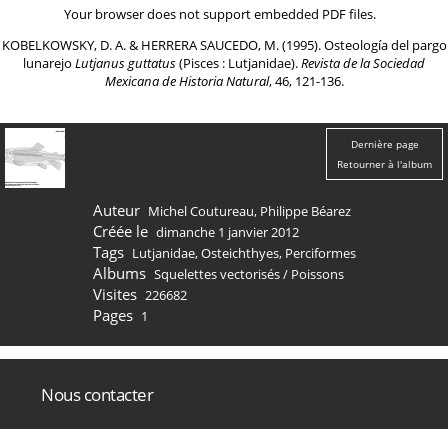
Your browser does not support embedded PDF files.
KOBELKOWSKY, D. A. & HERRERA SAUCEDO, M. (1995). Osteología del pargo
lunarejo
Lutjanus guttatus
(Pisces : Lutjanidae).
Revista de la Sociedad
Mexicana de Historia Natural
, 46, 121-136.
Dernière page
Retourner à l'album
Auteur
Michel Coutureau, Philippe Béarez
Créée le
dimanche 1 janvier 2012
Tags
Lutjanidae
,
Osteichthyes
,
Perciformes
Albums
Squelettes vectorisés
/
Poissons
Visites
226682
Pages
1
Nous contacter