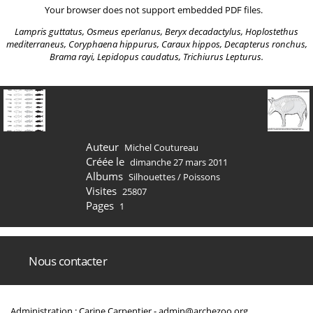
Your browser does not support embedded PDF files.
Lampris guttatus, Osmeus eperlanus, Beryx decadactylus, Hoplostethus
mediterraneus, Coryphaena hippurus, Caraux hippos, Decapterus ronchus,
Brama rayi, Lepidopus caudatus, Trichiurus Lepturus.
Auteur
Michel Coutureau
Créée le
dimanche 27 mars 2011
Albums
Silhouettes
/
Poissons
Visites
25807
Pages
1
Nous contacter
Administration : Carine Carpentier -
admin@archezoo.org