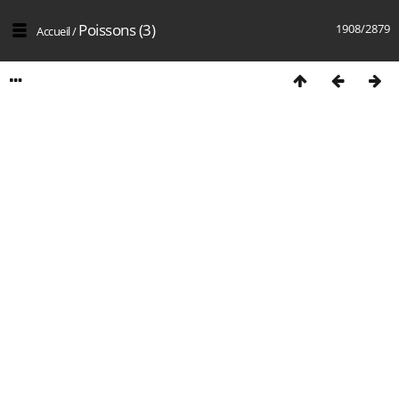
Poissons (3)
1908/2879
Accueil
/