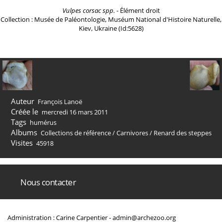
Vulpes corsac spp.
- Élément droit
Collection : Musée de Paléontologie, Muséum National d'Histoire Naturelle,
Kiev, Ukraine (Id:5628)
Auteur
François Lanoë
Créée le
mercredi 16 mars 2011
Tags
humérus
Albums
Collections de référence
/
Carnivores
/
Renard des steppes
Visites
45918
Nous contacter
Administration : Carine Carpentier -
admin@archezoo.org