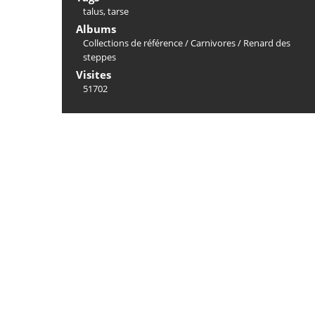
talus
,
tarse
Albums
Collections de référence
/
Carnivores
/
Renard des
steppes
Visites
51702