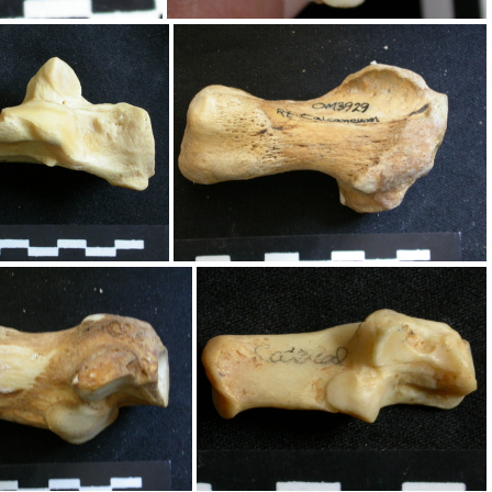
 partie distale
Calcanéus : partie distale
lcanéus
Calcanéus