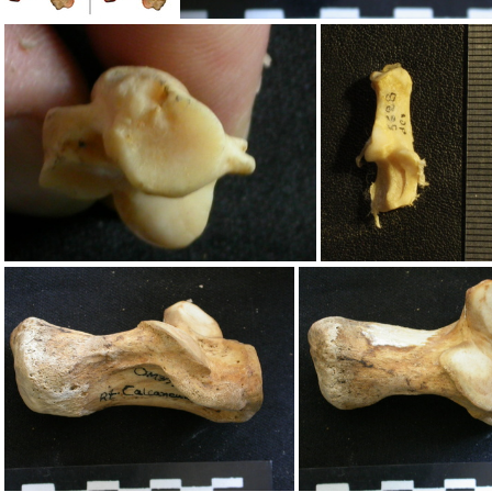
Calcanéums droit et gauche
Calcanéus : partie distale
Calcanéus : partie proximale
Calcanéus : vue an