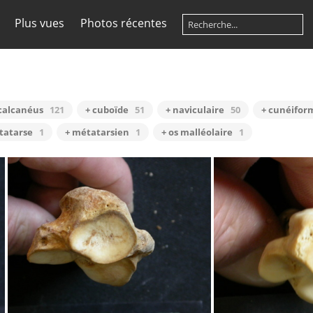
Plus vues
Photos récentes
calcanéus
121
+ cuboïde
51
+ naviculaire
50
+ cunéifor
tatarse
1
+ métatarsien
1
+ os malléolaire
1