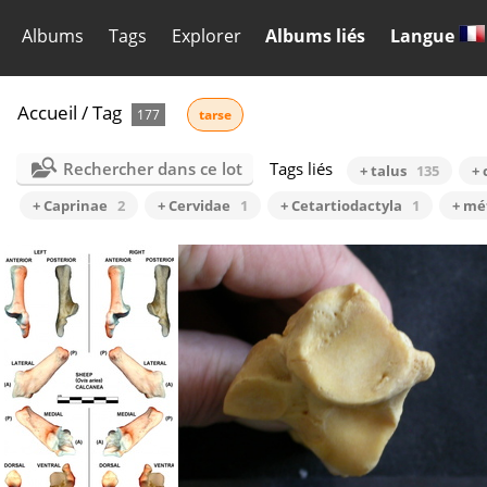
Albums
Tags
Explorer
Albums liés
Langue
Accueil
/
Tag
177
tarse
Rechercher dans ce lot
Tags liés
+ talus
135
+ 
+ Caprinae
2
+ Cervidae
1
+ Cetartiodactyla
1
+ mé