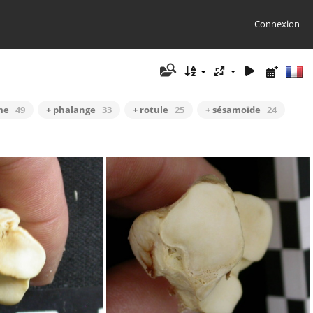
Connexion
me
49
+ phalange
33
+ rotule
25
+ sésamoïde
24