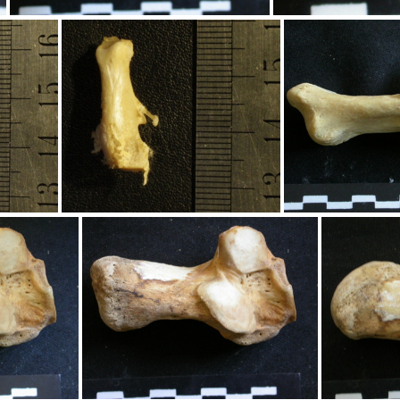
Calcanéus : partie distale
Calcanéus :
térieure
Calcanéus : vue postérieure
Ca