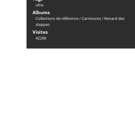
ulna
Albums
Collections de référence
/
Carnivores
/
Renard des
steppes
Visites
42268