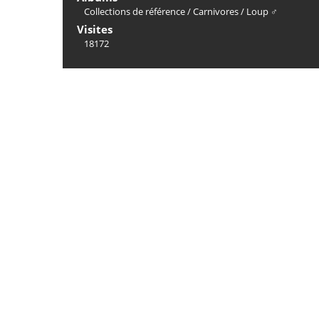
Collections de référence
/
Carnivores
/
Loup ♂
Visites
18172