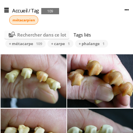
Accueil
/
Tag
109
métacarpien
Rechercher dans ce lot
Tags liés
+ métacarpe
109
+ carpe
1
+ phalange
1