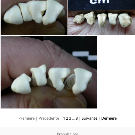
Première |
Précédente |
1
2
3
...
8
|
Suivante
|
Dernière
Propulsé par